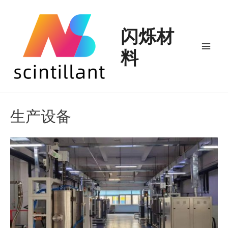
跳
至
闪烁材
内
料
容
Mai
Men
生产设备