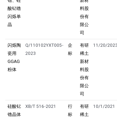
镥、硅
新材
酸钇镥
料股
闪烁单
份有
晶
限公
司
闪烁陶
Q/110102YXT005-
企
有研
11/20/202
瓷用
2023
标
稀土
GGAG
新材
粉体
料股
份有
限公
司
硅酸钇
XB/T 516-2021
行
有研
10/1/2021
镥晶体
标
稀土