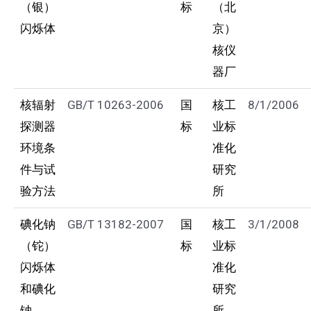
（银）
标
（北
闪烁体
京）
核仪
器厂
核辐射
GB/T 10263-2006
国
核工
8/1/2006
探测器
标
业标
环境条
准化
件与试
研究
验方法
所
碘化钠
GB/T 13182-2007
国
核工
3/1/2008
（铊）
标
业标
闪烁体
准化
和碘化
研究
钠
所