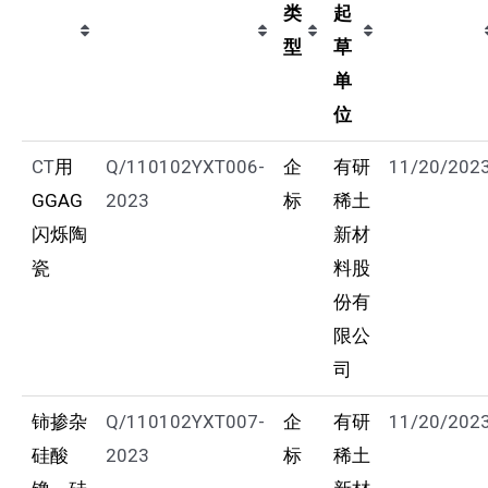
类
起
型
草
单
位
CT
用
Q/110102YXT006-
企
有研
11/20/202
GGAG
2023
标
稀土
闪烁陶
新材
瓷
料股
份有
限公
司
铈掺杂
Q/110102YXT007-
企
有研
11/20/202
硅酸
2023
标
稀土