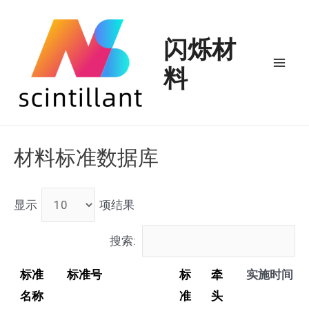
跳
至
闪烁材
内
料
容
Mai
Men
材料标准数据库
显示
项结果
搜索:
标准
标准号
标
牵
实施时间
名称
准
头